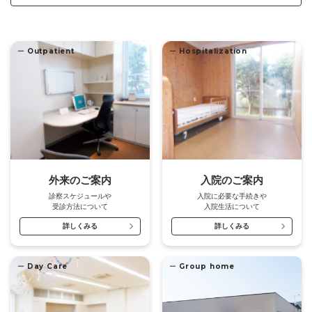
ー
Outpatient
ー
Hospitalization
外来のご案内
入院のご案内
診察スケジュールや
入院に必要な手続きや
受診方法について
入院生活について
詳しくみる
詳しくみる
ー
Day Care
ー
Group home